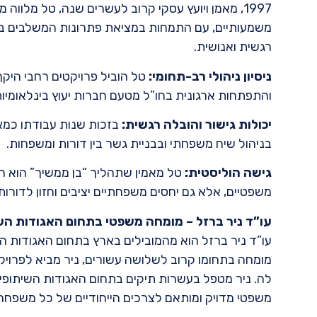
1997, מאמן ויועץ עסקי קרוב לעשרים שנה, טל מלווה
משמעותיים, עם התמחות במציאת פתרונות המשלבים בין
רגשית ואנושית.
ניסיון ניהולי רב-תחומי
:
טל הוביל פרויקטים רחבי היקף
והתפתחות ארגונית בחו”ל מטעם חברות יעוץ בינלאומיות
יכולות גישור והובלה רגשית
:
בזכות שנות עבודתו כמאמ
בניהול שיח משפחתי ובבניית גשר בין דורות ומשפחות.
גישה הוליסטית
:
טל מאמין שתהליך “בן ממשיך” הוא ה
משפטיים, אלא גם יחסים משפחתיים יציבים וחזון לדורות
עו”ד ניר ברזל – מומחה משפטי בתחום האגודות השי
עו”ד ניר ברזל הוא מהמובילים בארץ בתחום האגודות הש
מומחה בתחומו קרוב לשלושה עשורים, ניר מביא לפרויק
לה. ניר מטפל בעשרות תיקים בתחום האגודות השיתופי
משפטי מדויק ומותאם לצרכים הייחודיים של כל משפחה