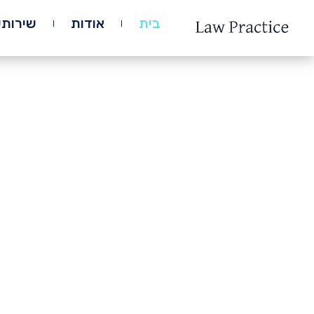
לתוכן
בית
אודות
שירותי
עו
תהליך מי
המשפחה כו
כדי להבטי
הצדדים, חש
נושא בן ממ
רגועה ומוס