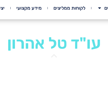
ם
לקוחות ממליצים
מידע מקצועי
יצ
רך דין בן ממשי
עו"ד טל אהרון
נוי בן ממשיך הוא החלטה משמעותית שמש
לה, על זכויות במקרקעין ועל המורשת ה
ח שההליך יתבצע בצורה מסודרת, הוגנת ו
וב לקבל ליווי משפטי מקצועי. עם ניסיון 
שיך, אנו מסייעים למשפחות לעבור את התה
דרת, תוך שילוב היבטים משפטיים, רגשיים ו