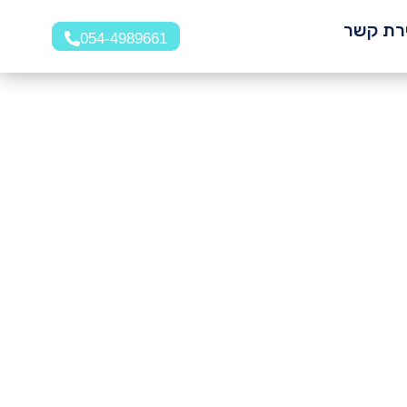
ירת קשר
054-4989661
ך
פיעה על
משפחתית.
לטובת כל
רב בהסדרת
ליך בצורה
משפחתיים.